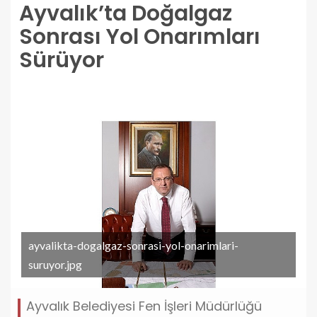
Ayvalık’ta Doğalgaz
Sonrası Yol Onarımları
Sürüyor
ayvalikta-dogalgaz-sonrasi-yol-onarimlari-
suruyor.jpg
Ayvalık Belediyesi Fen İşleri Müdürlüğü