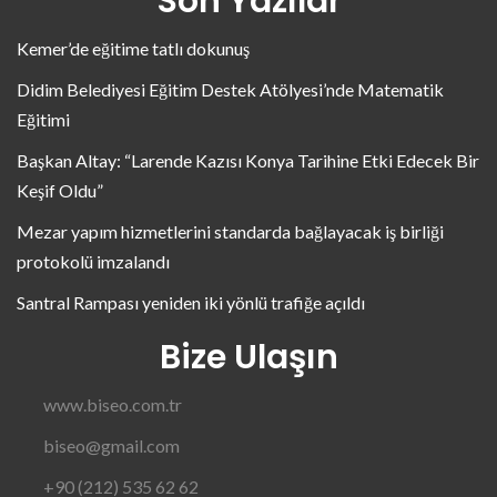
Son Yazılar
Kemer’de eğitime tatlı dokunuş
Didim Belediyesi Eğitim Destek Atölyesi’nde Matematik
Eğitimi
Başkan Altay: “Larende Kazısı Konya Tarihine Etki Edecek Bir
Keşif Oldu”
Mezar yapım hizmetlerini standarda bağlayacak iş birliği
protokolü imzalandı
Santral Rampası yeniden iki yönlü trafiğe açıldı
Bize Ulaşın
www.biseo.com.tr
biseo@gmail.com
+90 (212) 535 62 62