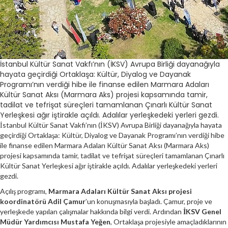
İstanbul Kültür Sanat Vakfı’nın (İKSV) Avrupa Birliği dayanağıyla
hayata geçirdiği Ortaklaşa: Kültür, Diyalog ve Dayanak
Programı’nın verdiği hibe ile finanse edilen Marmara Adaları
Kültür Sanat Aksı (Marmara Aks) projesi kapsamında tamir,
tadilat ve tefrişat süreçleri tamamlanan Çınarlı Kültür Sanat
Yerleşkesi ağır iştirakle açıldı. Adalılar yerleşkedeki yerleri gezdi.
İstanbul Kültür Sanat Vakfı’nın (İKSV) Avrupa Birliği dayanağıyla hayata
geçirdiği Ortaklaşa: Kültür, Diyalog ve Dayanak Programı’nın verdiği hibe
ile finanse edilen Marmara Adaları Kültür Sanat Aksı (Marmara Aks)
projesi kapsamında tamir, tadilat ve tefrişat süreçleri tamamlanan Çınarlı
Kültür Sanat Yerleşkesi ağır iştirakle açıldı. Adalılar yerleşkedeki yerleri
gezdi.
Açılış programı,
Marmara Adaları Kültür Sanat Aksı projesi
koordinatörü Adil Çamur
’un konuşmasıyla başladı. Çamur, proje ve
yerleşkede yapılan çalışmalar hakkında bilgi verdi. Ardından
İKSV Genel
Müdür Yardımcısı Mustafa Yeğen
, Ortaklaşa projesiyle amaçladıklarının