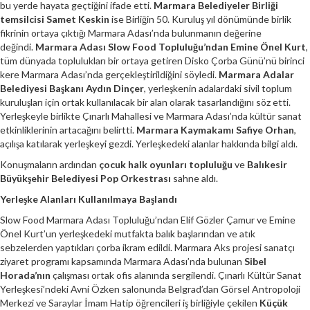
bu yerde hayata geçtiğini ifade etti.
Marmara Belediyeler Birliği
temsilcisi Samet Keskin
ise Birliğin 50. Kuruluş yıl dönümünde birlik
fikrinin ortaya çıktığı Marmara Adası’nda bulunmanın değerine
değindi.
Marmara Adası Slow Food Topluluğu’ndan Emine Önel Kurt
,
tüm dünyada toplulukları bir ortaya getiren Disko Çorba Günü’nü birinci
kere Marmara Adası’nda gerçekleştirildiğini söyledi.
Marmara Adalar
Belediyesi Başkanı Aydın Dinçer
, yerleşkenin adalardaki sivil toplum
kuruluşları için ortak kullanılacak bir alan olarak tasarlandığını söz etti.
Yerleşkeyle birlikte Çınarlı Mahallesi ve Marmara Adası’nda kültür sanat
etkinliklerinin artacağını belirtti.
Marmara Kaymakamı Safiye Orhan
,
açılışa katılarak yerleşkeyi gezdi. Yerleşkedeki alanlar hakkında bilgi aldı.
Konuşmaların ardından
çocuk halk oyunları topluluğu
ve
Balıkesir
Büyükşehir Belediyesi Pop Orkestrası
sahne aldı.
Yerleşke Alanları Kullanılmaya Başlandı
Slow Food Marmara Adası Topluluğu’ndan Elif Gözler Çamur ve Emine
Önel Kurt’un yerleşkedeki mutfakta balık başlarından ve atık
sebzelerden yaptıkları çorba ikram edildi. Marmara Aks projesi sanatçı
ziyaret programı kapsamında Marmara Adası’nda bulunan
Sibel
Horada’nın
çalışması ortak ofis alanında sergilendi. Çınarlı Kültür Sanat
Yerleşkesi’ndeki Avni Özken salonunda Belgrad’dan Görsel Antropoloji
Merkezi ve Saraylar İmam Hatip öğrencileri iş birliğiyle çekilen
Küçük