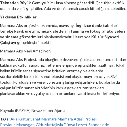
Tekneden Büyük Gemiye
isimli kısa sinema gösterildi. Çocuklar, aktiflik
odasında vakit geçirdiler. Ada ve deniz temalı çocuk kitaplığını incelediler.
Yaklaşan Etkinlikler
Marmara Aks projesi kapsamında, mayıs ayı
İngilizce deniz tabirleri,
teneke kayık üretimi, müzik aletlerini tanıma ve fotoğraf atölyeleri
ve sinema gösterimleri
planlanmaktadır. Haziran’da
Kültür Siyaseti
Çalıştayı
gerçekleştirilecektir.
Marmara Aks Neyi Amaçlıyor?
Marmara Aks Projesi, ada ölçeğinde dezavantajlı olma durumunu ortadan
kaldırarak kültür sanat hizmetlerine erişimde eşitsizlikleri azaltmayı, lokal
halkın kültür sanat siyasetine iştirakini artırmayı ve adalarda
sürdürülebilir bir kültür sanat ekosistemi oluşturmayı amaçlıyor. Sivil
toplum kuruluşları ve yerel yönetim iş birliği geliştirilirken; bu alanlarda
çalışan kültür-sanat aktörlerinin karşılaşacakları, tanışacakları,
planlayacakları ve uygulayacakları ortamların yaratılması hedefleniyor.
Kaynak: (BYZHA) Beyaz Haber Ajansı
Tags:
Aks
Kültür Sanat
Marmara
Marmara Adası
Projesi
Continue
Previous
Manavgat, Girit Mutfağıyla Dünya Lezzet Sahnesinde