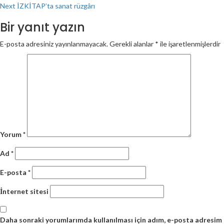
Next
İZKİTAP’ta sanat rüzgârı
Reading
Bir yanıt yazın
E-posta adresiniz yayınlanmayacak.
Gerekli alanlar
*
ile işaretlenmişlerdir
Yorum
*
Ad
*
E-posta
*
İnternet sitesi
Daha sonraki yorumlarımda kullanılması için adım, e-posta adresim