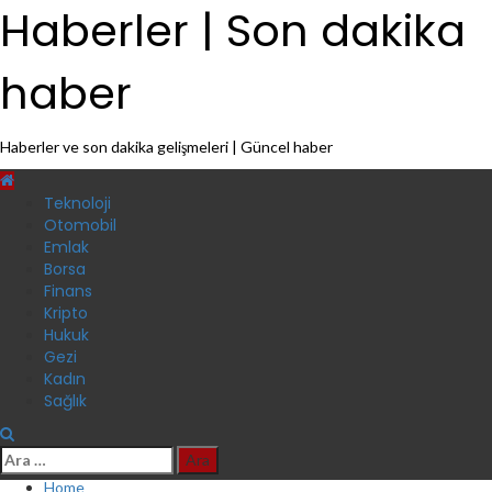
Skip
Haberler | Son dakika
to
content
haber
Haberler ve son dakika gelişmeleri | Güncel haber
Primary
Teknoloji
Menu
Otomobil
Emlak
Borsa
Finans
Kripto
Hukuk
Gezi
Kadın
Sağlık
Arama:
Home