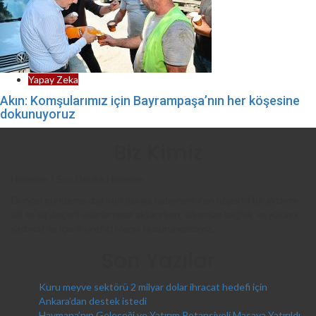
Yapay Zeka
Akın: Komşularımız için Bayrampaşa’nın her köşesine
dokunuyoruz
Biz Kimiz
Haberler | Son Dakika Haberler
Güncel gündeme dair son dakika haberlerini en objektif bir aktarım
dili ile siz değerli okurlarımıza aktarırken, ülkemize bağlılık ve yüksek
sadakat ile içerik üretici olarak huzurunuzdayız.
Son Yazılar
Kuru meyve sektörü 2 milyar dolar ihracat hedefi için
Ankara’dan destek istedi
Haymana’nın Geleceği ve Yatırım Potansiyeli Masaya Yatırıldı