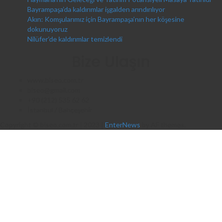
Bayrampaşa’da kaldırımlar işgalden arındırılıyor
Akın: Komşularımız için Bayrampaşa’nın her köşesine
dokunuyoruz
Nilüfer’de kaldırımlar temizlendi
Bize Ulaşın
www.biseo.com.tr
biseo@gmail.com
+90 (212) 535 62 62
İstanbul / Bahçeşehir
Copyright © biseo.com.tr | 2023
|
EnterNews
by AF themes.