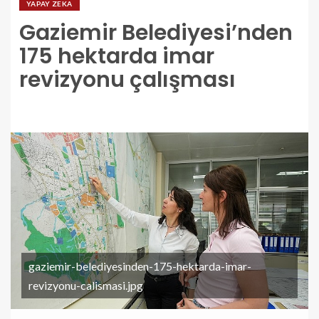
YAPAY ZEKA
Gaziemir Belediyesi’nden
175 hektarda imar
revizyonu çalışması
gaziemir-belediyesinden-175-hektarda-imar-
revizyonu-calismasi.jpg