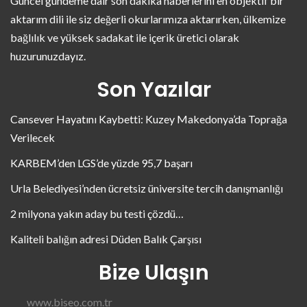
Güncel gündeme dair son dakika haberlerini en objektif bir
aktarım dili ile siz değerli okurlarımıza aktarırken, ülkemize
bağlılık ve yüksek sadakat ile içerik üretici olarak
huzurunuzdayız.
Son Yazılar
Cansever Hayatını Kaybetti: Kuzey Makedonya’da Toprağa
Verilecek
KARBEM’den LGS’de yüzde 95,7 başarı
Urla Belediyesi’nden ücretsiz üniversite tercih danışmanlığı
2 milyona yakın aday bu testi çözdü…
Kaliteli balığın adresi Düden Balık Çarşısı
Bize Ulaşın
www.biseo.com.tr