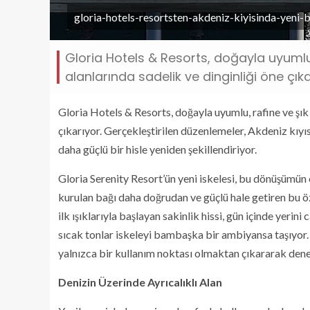
gloria-hotels-resortsten-akdeniz-kiyisinda-yeni-
Gloria Hotels & Resorts, doğayla uyumlu,
alanlarında sadelik ve dinginliği öne çıka
Gloria Hotels & Resorts, doğayla uyumlu, rafine ve şık 
çıkarıyor. Gerçekleştirilen düzenlemeler, Akdeniz kıy
daha güçlü bir hisle yeniden şekillendiriyor.
Gloria Serenity Resort’ün yeni iskelesi, bu dönüşümün e
kurulan bağı daha doğrudan ve güçlü hale getiren bu öz
ilk ışıklarıyla başlayan sakinlik hissi, gün içinde yerin
sıcak tonlar iskeleyi bambaşka bir ambiyansa taşıyor.
yalnızca bir kullanım noktası olmaktan çıkararak dene
Denizin Üzerinde Ayrıcalıklı Alan