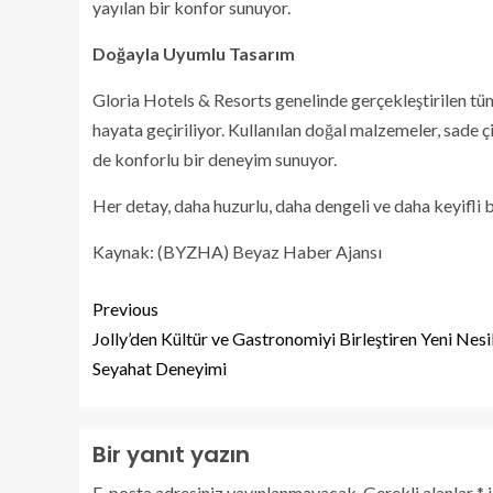
yayılan bir konfor sunuyor.
Doğayla Uyumlu Tasarım
Gloria Hotels & Resorts genelinde gerçekleştirilen tüm
hayata geçiriliyor. Kullanılan doğal malzemeler, sade 
de konforlu bir deneyim sunuyor.
Her detay, daha huzurlu, daha dengeli ve daha keyifli
Kaynak: (BYZHA) Beyaz Haber Ajansı
Previous
Jolly’den Kültür ve Gastronomiyi Birleştiren Yeni Nesi
Seyahat Deneyimi
Bir yanıt yazın
E-posta adresiniz yayınlanmayacak.
Gerekli alanlar
*
i