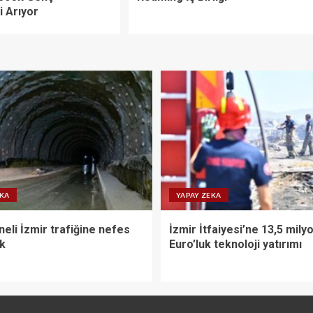
i Arıyor
EKA
YAPAY ZEKA
eli İzmir trafiğine nefes
İzmir İtfaiyesi’ne 13,5 mily
ak
Euro’luk teknoloji yatırımı