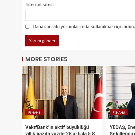
İnternet sitesi
Daha sonraki yorumlarımda kullanılması için adım, 
MORE STORIES
FINANS
FINANS
VakıfBank’ın aktif büyüklüğü
YEDAŞ, Ene
yıllık bazda yüzde 28 artışla 5,8
Şekillendi