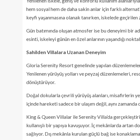
Yenilenen iskele, geniş ve konforlu kullanım alanlarıy
hem sosyal hem de daha sakin anlar için farklı alternat
keyfi yaşanmasına olanak tanırken, iskelede geçirilen 
Gün batımında oluşan atmosfer ise bu deneyimi bir adım 
esinti, iskeleyi günün en özel anlarının yaşandığı noktal
Sahilden Villalara Uzanan Deneyim
Gloria Serenity Resort genelinde yapılan düzenlemeler,
Yenilenen yürüyüş yolları ve peyzaj düzenlemeleri, res
dönüştürüyor.
Doğal dokularla çevrili yürüyüş alanları, misafirlerin y
içinde hareketi sadece bir ulaşım değil, aynı zamanda d
King & Queen Villalar ile Serenity Villa’da gerçekleşti
kullanışlı bir yapıya kavuşuyor. İç mekânlarda artan doğ
sağlıyor. Dış mekânla kurulan güçlü bağ ise konaklama 