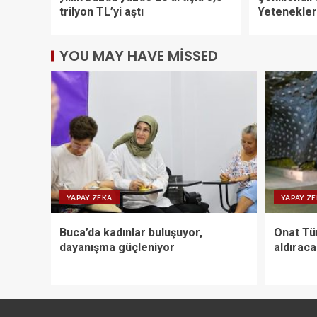
trilyon TL’yi aştı
Yetenekler
YOU MAY HAVE MISSED
YAPAY ZEKA
YAPAY Z
Buca’da kadınlar buluşuyor,
Onat Tün
dayanışma güçleniyor
aldırac