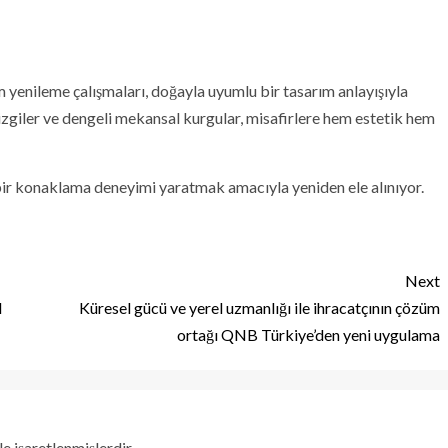
 yenileme çalışmaları, doğayla uyumlu bir tasarım anlayışıyla
çizgiler ve dengeli mekansal kurgular, misafirlere hem estetik hem
 bir konaklama deneyimi yaratmak amacıyla yeniden ele alınıyor.
Next
l
Küresel gücü ve yerel uzmanlığı ile ihracatçının çözüm
ortağı QNB Türkiye’den yeni uygulama
le işaretlenmişlerdir