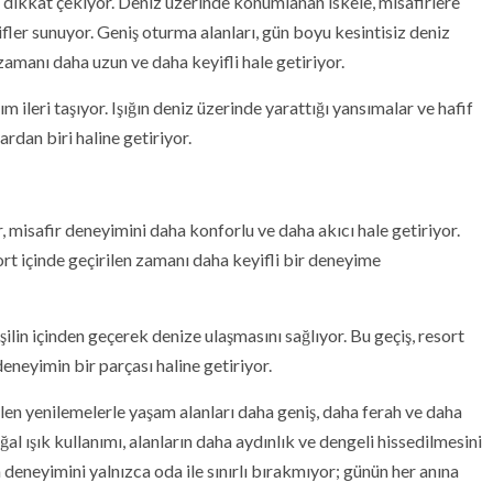
la dikkat çekiyor. Deniz üzerinde konumlanan iskele, misafirlere
ifler sunuyor. Geniş oturma alanları, gün boyu kesintisiz deniz
zamanı daha uzun ve daha keyifli hale getiriyor.
ileri taşıyor. Işığın deniz üzerinde yarattığı yansımalar ve hafif
ardan biri haline getiriyor.
 misafir deneyimini daha konforlu ve daha akıcı hale getiriyor.
ort içinde geçirilen zamanı daha keyifli bir deneyime
eşilin içinden geçerek denize ulaşmasını sağlıyor. Bu geçiş, resort
eneyimin bir parçası haline getiriyor.
rilen yenilemelerle yaşam alanları daha geniş, daha ferah ve daha
al ışık kullanımı, alanların daha aydınlık ve dengeli hissedilmesini
deneyimini yalnızca oda ile sınırlı bırakmıyor; günün her anına