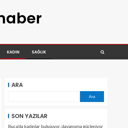
 haber
KADIN
SAĞLIK
ARA
Ara
SON YAZILAR
Buca’da kadınlar buluşuyor, dayanışma güçleniyor