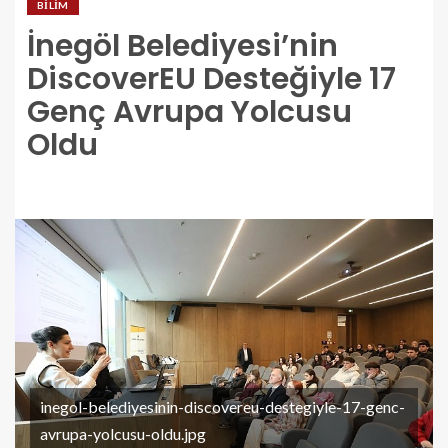
BILIM
İnegöl Belediyesi’nin
DiscoverEU Desteğiyle 17
Genç Avrupa Yolcusu
Oldu
inegol-belediyesinin-discovereu-destegiyle-17-genc-
avrupa-yolcusu-oldu.jpg