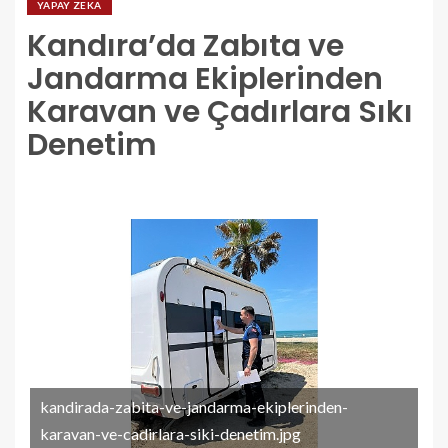
YAPAY ZEKA
Kandıra’da Zabıta ve
Jandarma Ekiplerinden
Karavan ve Çadırlara Sıkı
Denetim
kandirada-zabita-ve-jandarma-ekiplerinden-
karavan-ve-cadirlara-siki-denetim.jpg