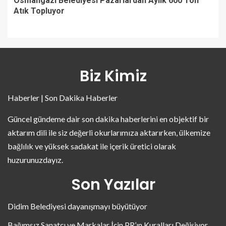
Osmangazi Belediyesi Pazarlardan Aylık 600 Ton
Atık Topluyor
Biz Kimiz
Haberler | Son Dakika Haberler
Güncel gündeme dair son dakika haberlerini en objektif bir
aktarım dili ile siz değerli okurlarımıza aktarırken, ülkemize
bağlılık ve yüksek sadakat ile içerik üretici olarak
huzurunuzdayız.
Son Yazılar
Didim Belediyesi dayanışmayı büyütüyor
Bağımsız Sanatçı ve Markalar İçin PR’ın Kuralları Değişiyor