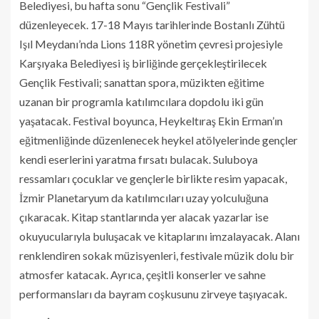
Belediyesi, bu hafta sonu “Gençlik Festivali”
düzenleyecek. 17-18 Mayıs tarihlerinde Bostanlı Zühtü
Işıl Meydanı’nda Lions 118R yönetim çevresi projesiyle
Karşıyaka Belediyesi iş birliğinde gerçekleştirilecek
Gençlik Festivali; sanattan spora, müzikten eğitime
uzanan bir programla katılımcılara dopdolu iki gün
yaşatacak. Festival boyunca, Heykeltıraş Ekin Erman’ın
eğitmenliğinde düzenlenecek heykel atölyelerinde gençler
kendi eserlerini yaratma fırsatı bulacak. Suluboya
ressamları çocuklar ve gençlerle birlikte resim yapacak,
İzmir Planetaryum da katılımcıları uzay yolculuğuna
çıkaracak. Kitap stantlarında yer alacak yazarlar ise
okuyucularıyla buluşacak ve kitaplarını imzalayacak. Alanı
renklendiren sokak müzisyenleri, festivale müzik dolu bir
atmosfer katacak. Ayrıca, çeşitli konserler ve sahne
performansları da bayram coşkusunu zirveye taşıyacak.