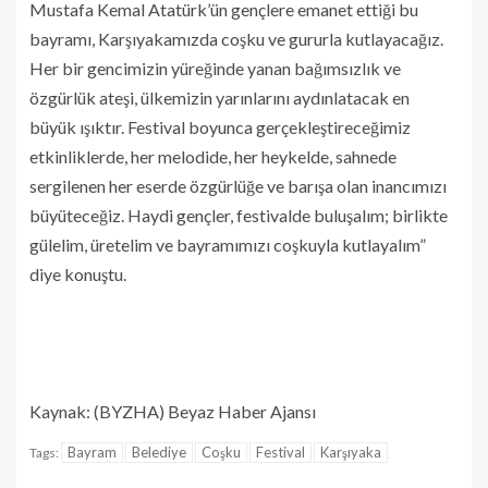
Mustafa Kemal Atatürk’ün gençlere emanet ettiği bu
bayramı, Karşıyakamızda coşku ve gururla kutlayacağız.
Her bir gencimizin yüreğinde yanan bağımsızlık ve
özgürlük ateşi, ülkemizin yarınlarını aydınlatacak en
büyük ışıktır. Festival boyunca gerçekleştireceğimiz
etkinliklerde, her melodide, her heykelde, sahnede
sergilenen her eserde özgürlüğe ve barışa olan inancımızı
büyüteceğiz. Haydi gençler, festivalde buluşalım; birlikte
gülelim, üretelim ve bayramımızı coşkuyla kutlayalım”
diye konuştu.
Kaynak: (BYZHA) Beyaz Haber Ajansı
Bayram
Belediye
Coşku
Festival
Karşıyaka
Tags: