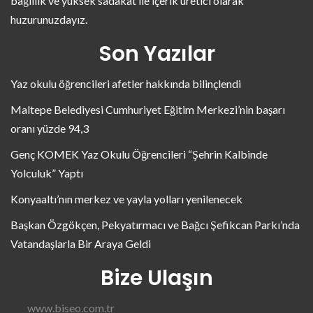
bağlılık ve yüksek sadakat ile içerik üretici olarak
huzurunuzdayız.
Son Yazılar
Yaz okulu öğrencileri afetler hakkında bilinçlendi
Maltepe Belediyesi Cumhuriyet Eğitim Merkezi’nin başarı
oranı yüzde 94,3
Genç KOMEK Yaz Okulu Öğrencileri “Şehrin Kalbinde
Yolculuk” Yaptı
Konyaaltı’nın merkez ve yayla yolları yenilenecek
Başkan Özgökçen, Pekyatırmacı ve Bağcı Şefikcan Parkı’nda
Vatandaşlarla Bir Araya Geldi
Bize Ulaşın
www.biseo.com.tr