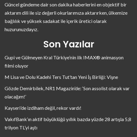
Güncel gündeme dair son dakika haberlerini en objektif bir
aktarım dili ile siz değerli okurlarımıza aktarırken, ülkemize
bağlılık ve yüksek sadakat ile içerik üretici olarak
huzurunuzdayız.
Son Yazılar
Gupi ve Gülmeyen Kral Türkiye’nin ilk IMAX® animasyon
filmi oluyor
M Lisa ve Dolu Kadehi Ters Tut’tan Yeni İş Birliği: Vişne
Gözde Demirbilek, NR1 Magazin’de: ‘Son assolist olarak var
olacağım!’
Kayseri’de izdiham değil, rekor vardı!
VakıfBank’ın aktif büyüklüğü yıllık bazda yüzde 28 artışla 5,8
trilyon TL’yi aştı