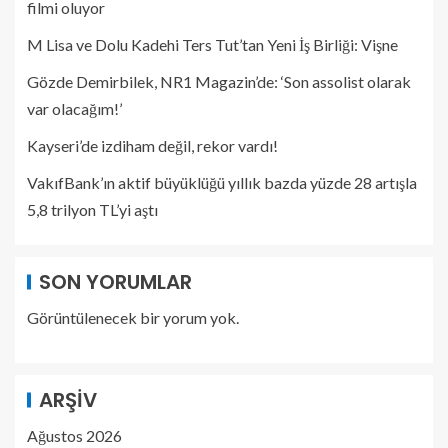
filmi oluyor
M Lisa ve Dolu Kadehi Ters Tut’tan Yeni İş Birliği: Vişne
Gözde Demirbilek, NR1 Magazin’de: ‘Son assolist olarak
var olacağım!’
Kayseri’de izdiham değil, rekor vardı!
VakıfBank’ın aktif büyüklüğü yıllık bazda yüzde 28 artışla
5,8 trilyon TL’yi aştı
SON YORUMLAR
Görüntülenecek bir yorum yok.
ARŞIV
Ağustos 2026