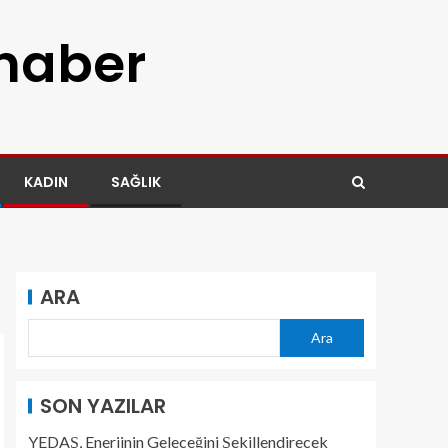
 haber
KADIN
SAĞLIK
ARA
Ara
SON YAZILAR
YEDAŞ, Enerjinin Geleceğini Şekillendirecek