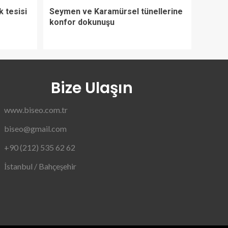
k tesisi
Seymen ve Karamürsel tünellerine
konfor dokunuşu
Bize Ulaşın
www.biseo.com.tr
biseo@gmail.com
+90 (212) 535 62 62
İstanbul / Bahçeşehir