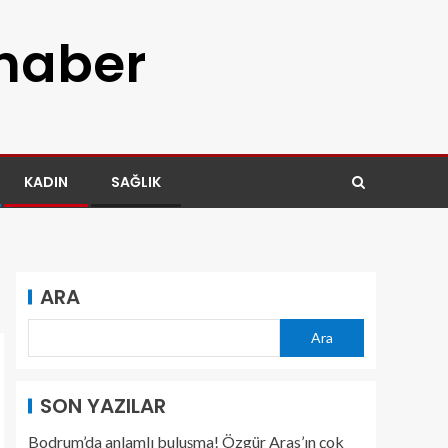
 haber
KADIN
SAĞLIK
ARA
Ara
SON YAZILAR
Bodrum’da anlamlı buluşma! Özgür Aras’ın çok