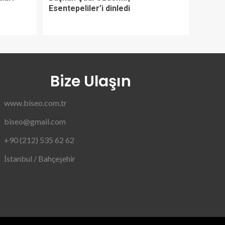
Esentepeliler’i dinledi
Bize Ulaşın
www.biseo.com.tr
biseo@gmail.com
+90 (212) 535 62 62
İstanbul / Bahçeşehir