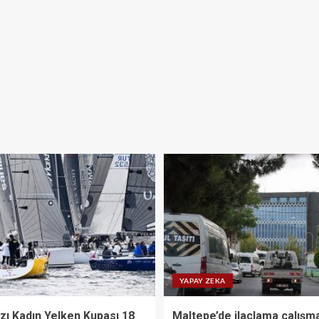
YAPAY ZEKA
zı Kadın Yelken Kupası 18
Maltepe’de ilaçlama çalışma