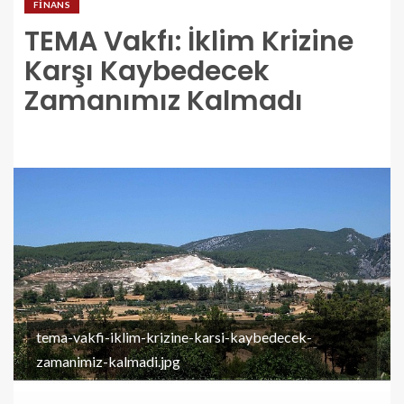
FINANS
TEMA Vakfı: İklim Krizine
Karşı Kaybedecek
Zamanımız Kalmadı
tema-vakfi-iklim-krizine-karsi-kaybedecek-
zamanimiz-kalmadi.jpg